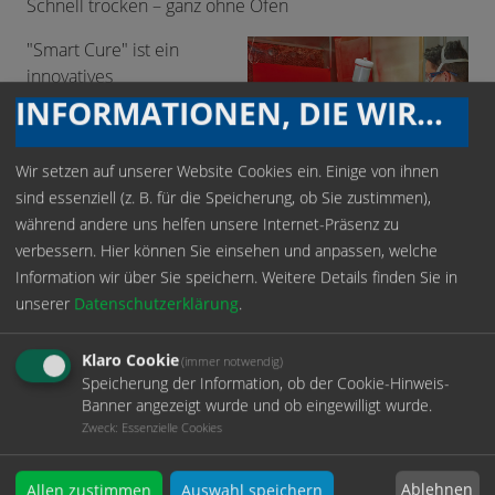
Schnell trocken – ganz ohne Ofen
"Smart Cure" ist ein
innovatives
Beschichtungssystem,
INFORMATIONEN, DIE WIR SPEICHERN
das den Lackierprozess
durch ein effizientes
Wir setzen auf unserer Website Cookies ein. Einige von ihnen
Nass-in-Nass-Verfahren
sind essenziell (z. B. für die Speicherung, ob Sie zustimmen),
und Trocknung bei
während andere uns helfen unsere Internet-Präsenz zu
Raumtemperatur
verbessern. Hier können Sie einsehen und anpassen, welche
revolutioniert. Dadurch werden Energie eingespart und
Information wir über Sie speichern.
Weitere Details finden Sie in
CO₂-Emissionen reduziert, da keine forcierte Trocknung
unserer
Datenschutzerklärung
.
notwendig ist – eine neue Dimension der Lackierung,
effizient, nachhaltig und benutzerfreundlich. Gleichzeitig
Klaro Cookie
(immer notwendig)
ist das System isocyanatfrei, benutzerfreundlich und
Speicherung der Information, ob der Cookie-Hinweis-
erfüllt höchste Qualitäts- sowie Umweltstandards.
Banner angezeigt wurde und ob eingewilligt wurde.
Zweck
:
Essenzielle Cookies
Beitrag aus dem Journal für Oberflächentechnik
(JOT 4 I 2026, 66. Jahrgang)
Ablehnen
Allen zustimmen
Auswahl speichern
Flyer "Smart Cure"