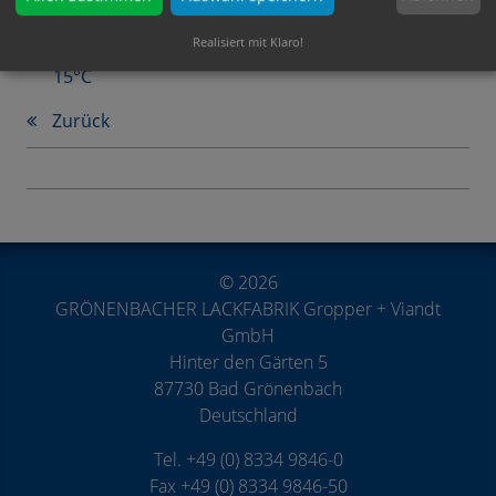
Technische Eigenschaften
Realisiert mit Klaro!
Video: Kärcherversuch nach 2h Trocknung bei
15°C
Zurück
© 2026
GRÖNENBACHER LACKFABRIK Gropper + Viandt
GmbH
Hinter den Gärten 5
87730 Bad Grönenbach
Deutschland
Tel. +49 (0) 8334 9846-0
Fax +49 (0) 8334 9846-50