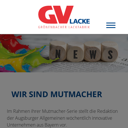
WIR SIND MUTMACHER
Im Rahmen ihrer Mutmacher-Serie stellt die Redaktion
der Augsburger Allgemeinen wöchentlich innovative
Unternehmen aus Bayern vor.