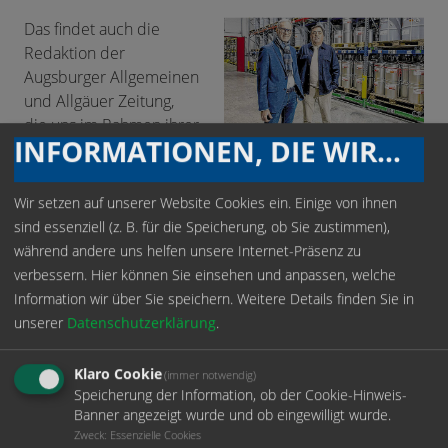
Das findet auch die
Redaktion der
Augsburger Allgemeinen
und Allgäuer Zeitung,
die uns im Rahmen ihrer
INFORMATIONEN, DIE WIR SPEICHERN
Serie „Bayerns
Mutmacher“ mit einem
Firmenporträt im
Wir setzen auf unserer Website Cookies ein. Einige von ihnen
überregionalen Wirtschaftsteil gewürdigt hat. Vielen
sind essenziell (z. B. für die Speicherung, ob Sie zustimmen),
Dank dafür.
während andere uns helfen unsere Internet-Präsenz zu
verbessern. Hier können Sie einsehen und anpassen, welche
Im Rahmen ihrer Mutmacher-Serie stellt die Redaktion
Information wir über Sie speichern.
Weitere Details finden Sie in
der Augsburger Allgemeinen wöchentlich innovative
unserer
Datenschutzerklärung
.
Unternehmen aus Bayern vor. Wir sind stolz darauf, ein
Teil dieser Mutmacher zu sein.
Klaro Cookie
(immer notwendig)
Speicherung der Information, ob der Cookie-Hinweis-
Unten geht’s zum Artikel des Wirtschaftsredakteurs Dr.
Banner angezeigt wurde und ob eingewilligt wurde.
Michael Kerler mit dem Titel „An der Apple-Zentrale
Zweck
:
Essenzielle Cookies