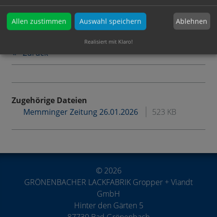
und der Elbphilharmonie: Lacke dieses Allgäuer
Familienbetriebs sind weltweit gefragt“.
Ablehnen
Allen zustimmen
Auswahl speichern
Wir wünschen viel Spaß beim Lesen.
Realisiert mit Klaro!
Zurück
Zugehörige Dateien
Memminger Zeitung 26.01.2026
523 KB
© 2026
GRÖNENBACHER LACKFABRIK Gropper + Viandt
GmbH
Hinter den Gärten 5