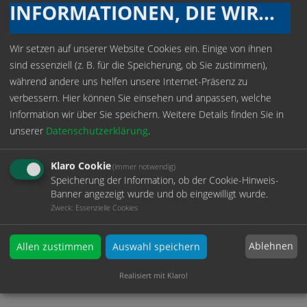
INFORMATIONEN, DIE WIR SPEICHERN
Die Gesundheit und das
Wohlbefinden unserer
Mitarbeiter stehen im
Wir setzen auf unserer Website Cookies ein. Einige von ihnen
Mittelpunkt unseres
sind essenziell (z. B. für die Speicherung, ob Sie zustimmen),
Engagements. Ein
während andere uns helfen unsere Internet-Präsenz zu
wesentlicher Bestandteil
verbessern. Hier können Sie einsehen und anpassen, welche
Klicken Sie auf das Bild, um
davon ist der Einsatz des
Information wir über Sie speichern.
Weitere Details finden Sie in
das Video zu starten.
BionicBack-Exoskelett ,
unserer
Datenschutzerklärung
.
der die physische
Belastung beim Heben
Klaro Cookie
(immer notwendig)
signifikant reduziert. Zusätzlich unterstützt der
Speicherung der Information, ob der Cookie-Hinweis-
BionicBack-Exoskelett eine gesunde Körperhaltung, was
Banner angezeigt wurde und ob eingewilligt wurde.
besonders bei wiederholten Bewegungen von großer
Zweck
:
Essenzielle Cookies
Bedeutung ist. So tragen wir aktiv dazu bei, dass unsere
Mitarbeiter gesund und leistungsfähig bleiben.
Ablehnen
Allen zustimmen
Auswahl speichern
Zurück
Realisiert mit Klaro!