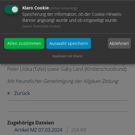
wir auch wieder einen Teil abgeben“, sagt Gerd
Klaro Cookie
(immer notwendig)
Gropper, Geschäftsführer der Grönenbacher Lackfabrik
Speicherung der Information, ob der Cookie-Hinweis-
Banner angezeigt wurde und ob eingewilligt wurde.
(von links im Bild). Wichtig sei, dass das Geld in der
Zweck
:
Essenzielle Cookies
Region bleibe und die Hilfe vor Ort ankomme, fügt
Geschäftsführer Christian Viandt dazu.
Ablehnen
Allen zustimmen
Auswahl speichern
Für die jeweils 4.000 € bedanken sich Maike Scholz als
Leiterin der Lokalredaktion der
Memminger Zeitung
für
Realisiert mit Klaro!
die Kartei der Not, Conrad Reinker (Verein Notausgang),
Peter Litzka (Tafel) sowie Gaby Land (Kinderschutzbund).
Mit freundlicher Genehmigung der Allgäuer Zeitung
Zurück
Zugehörige Dateien
Artikel MZ 07.03.2024
258 KB