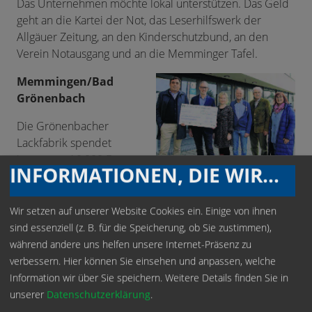
Das Unternehmen möchte lokal unterstützen. Das Geld
geht an die Kartei der Not, das Leserhilfswerk der
Allgäuer Zeitung, an den Kinderschutzbund, an den
Verein Notausgang und an die Memminger Tafel.
Memmingen/Bad
Grönenbach
Die Grönenbacher
Lackfabrik spendet
insgesamt 16.000 Euro
Foto: Memminger
INFORMATIONEN, DIE WIR SPEICHERN
an die Kartei der Not,
Zeitung/Brigitte Hefele-
das Leserhilfswerk
Beitlich
unserer Zeitung, an den
Wir setzen auf unserer Website Cookies ein. Einige von ihnen
Kinderschutzbund
sind essenziell (z. B. für die Speicherung, ob Sie zustimmen),
Memmingen-
während andere uns helfen unsere Internet-Präsenz zu
Unterallgäu, an den Verein Notausgang sowie an die
verbessern. Hier können Sie einsehen und anpassen, welche
Memminger Tafel. Das Geld wird zu gleichen Teilen
Information wir über Sie speichern.
Weitere Details finden Sie in
ausgegeben.
unserer
Datenschutzerklärung
.
„Es war ein erfolgreiches Geschäftsjahr und so wollen